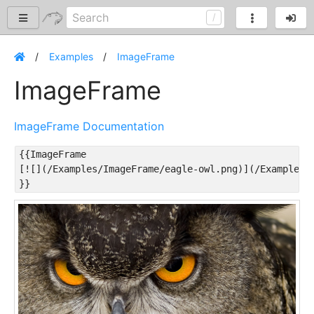
Examples
ImageFrame
ImageFrame
ImageFrame Documentation
{{ImageFrame

[![](/Examples/ImageFrame/eagle-owl.png)](/Examples/I